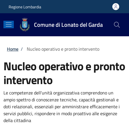
Salta al contenuto principale
Skip to footer content
Regione Lombardia
Comune di Lonato del Garda
Briciole di pane
Home
/
Nucleo operativo e pronto intervento
Nucleo operativo e pronto
intervento
Le competenze dell'unità organizzativa comprendono un
ampio spettro di conoscenze tecniche, capacità gestionali e
doti relazionali, essenziali per amministrare efficacemente i
servizi pubblici, rispondere in modo proattivo alle esigenze
della cittadina