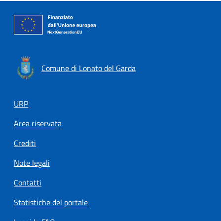
Comune di Lonato del Garda
Footer menu
URP
Area riservata
Crediti
Note legali
Contatti
Statistiche del portale