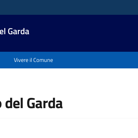
el Garda
Vivere il Comune
 del Garda