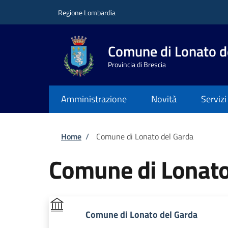
Salta al contenuto principale
Skip to footer content
Regione Lombardia
Comune di Lonato d
Provincia di Brescia
Amministrazione
Novità
Servizi
Briciole di pane
Home
/
Comune di Lonato del Garda
Comune di Lonato
Comune di Lonato del Garda