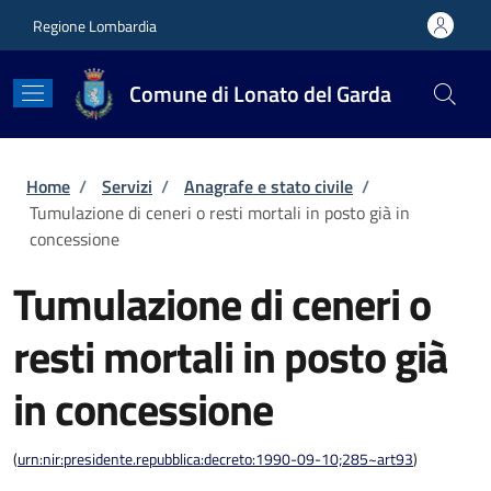
Salta al contenuto principale
Skip to footer content
Regione Lombardia
Comune di Lonato del Garda
Briciole di pane
Home
/
Servizi
/
Anagrafe e stato civile
/
Tumulazione di ceneri o resti mortali in posto già in
concessione
Tumulazione di ceneri o
resti mortali in posto già
in concessione
(
urn:nir:presidente.repubblica:decreto:1990-09-10;285~art93
)