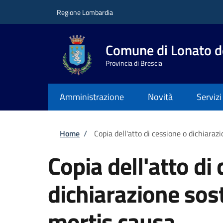
Salta al contenuto principale
Skip to footer content
Regione Lombardia
Comune di Lonato d
Provincia di Brescia
Amministrazione
Novità
Servizi
Briciole di pane
Home
/
Copia dell'atto di cessione o dichiaraz
Copia dell'atto di
dichiarazione sost
mortis causa