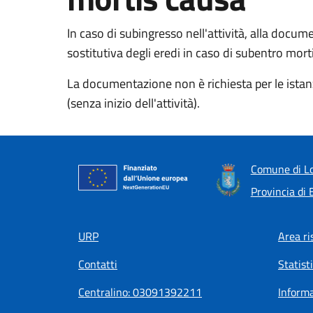
In caso di subingresso nell'attività, alla docum
sostitutiva degli eredi in caso di subentro mort
La documentazione non è richiesta per le istan
(senza inizio dell'attività).
Comune di Lo
Provincia di 
Footer menu
URP
Area ri
Contatti
Statist
Centralino: 03091392211
Informa