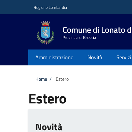
Salta al contenuto principale
Skip to footer content
Regione Lombardia
Comune di Lonato d
Provincia di Brescia
Amministrazione
Novità
Servizi
Briciole di pane
Home
/
Estero
Estero
Novità