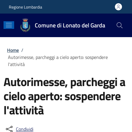
Salta al contenuto principale
Skip to footer content
Regione Lombardia
Comune di Lonato del Garda
Briciole di pane
Home
/
Autorimesse, parcheggi a cielo aperto: sospendere
l'attività
Autorimesse, parcheggi a
cielo aperto: sospendere
l'attività
Condividi