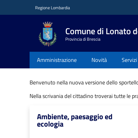
Salta al contenuto principale
Skip to footer content
Regione Lombardia
Comune di Lonato d
Provincia di Brescia
Amministrazione
Novità
Servizi
Benvenuto nella nuova versione dello sportello 
Nella scrivania del cittadino troverai tutte le p
Ambiente, paesaggio ed
ecologia